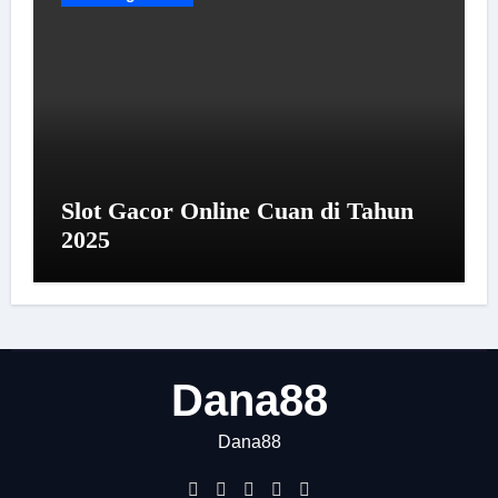
Slot Gacor Online Cuan di Tahun
2025
Dana88
Dana88