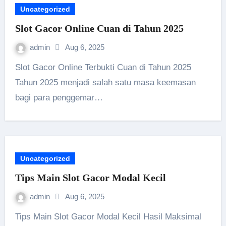
Uncategorized
Slot Gacor Online Cuan di Tahun 2025
admin
Aug 6, 2025
Slot Gacor Online Terbukti Cuan di Tahun 2025
Tahun 2025 menjadi salah satu masa keemasan
bagi para penggemar…
Uncategorized
Tips Main Slot Gacor Modal Kecil
admin
Aug 6, 2025
Tips Main Slot Gacor Modal Kecil Hasil Maksimal