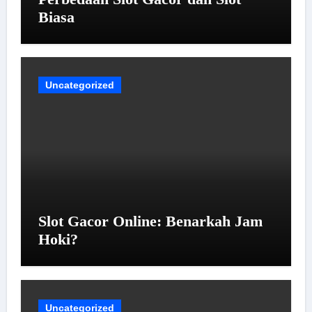
Biasa
Uncategorized
Slot Gacor Online: Benarkah Jam
Hoki?
Uncategorized