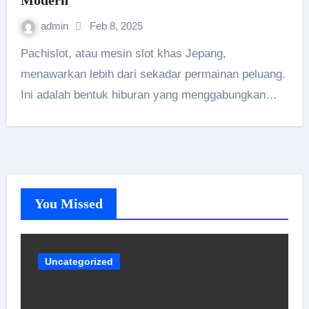
Modern
admin
Feb 8, 2025
Pachislot, atau mesin slot khas Jepang,
menawarkan lebih dari sekadar permainan peluang.
Ini adalah bentuk hiburan yang menggabungkan…
You Missed
Uncategorized